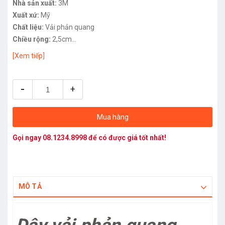
Nhà sản xuất:
3M
Xuất xứ:
Mỹ
Chất liệu:
Vải phản quang
Chiều rộng:
2,5cm
Chiều dài:
100m/ 1 cuộn
[Xem tiếp]
Tiêu chuẩn chất lượng:
TCVN
Màu sắc:
Ghi
-
Công dụng:
Phản quang
+
Mua hàng
Gọi ngay
08.1234.8998
để có được giá tốt nhất!
MÔ TẢ