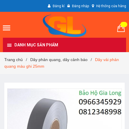
Đăng kí
Đăng nhập
Hệ thống cửa hàng
DANH MỤC SẢN PHẨM
Trang chủ
Dây phản quang, dây cảnh báo
Dây vải phản
/
/
quang màu ghi 25mm