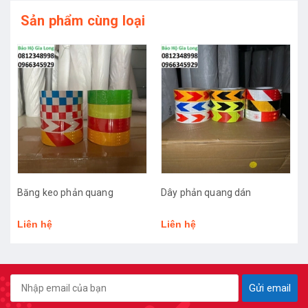
Sản phẩm cùng loại
Băng keo phản quang
Dây phản quang dán
Cu
mũ
Liên hệ
Liên hệ
18
Gửi email