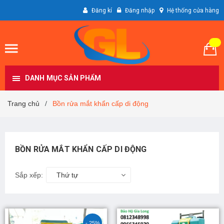
Đăng kí
Đăng nhập
Hệ thống cửa hàng
DANH MỤC SẢN PHẨM
Trang chủ
Bồn rửa mắt khẩn cấp di động
/
BỒN RỬA MẮT KHẨN CẤP DI ĐỘNG
Sắp xếp:
Thứ tự
- 25%