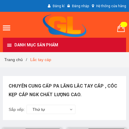
Đăng kí
Đăng nhập
Hệ thống cửa hàng
DANH MỤC SẢN PHẨM
Trang chủ
Lắc tay cáp
/
CHUYÊN CUNG CẤP PA LĂNG LẮC TAY CÁP , CÓC
KẸP CÁP NGK CHẤT LƯỢNG CAO.
Sắp xếp:
Thứ tự