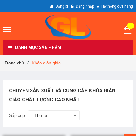
Đăng kí
Đăng nhập
Hệ thống cửa hàng
DANH MỤC SẢN PHẨM
Trang chủ
Khóa giàn giáo
/
CHUYÊN SẢN XUẤT VÀ CUNG CẤP KHÓA GIÀN
GIÁO CHẤT LƯỢNG CAO NHẤT.
Sắp xếp:
Thứ tự