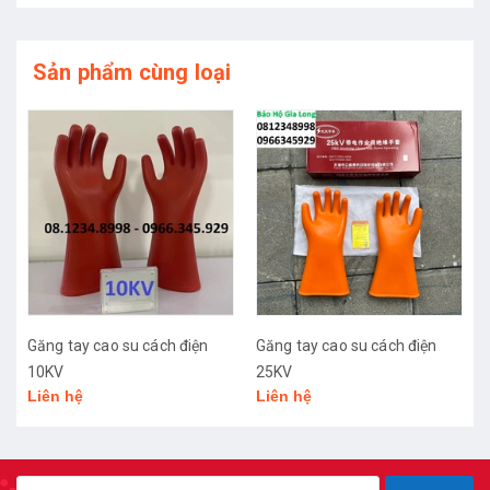
Sản phẩm cùng loại
ạ
Găng tay cao su cách điện
Găng tay cao su cách điện
10KV
25KV
Liên hệ
Liên hệ