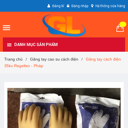
Đăng kí
Đăng nhập
Hệ thống cửa hàng
DANH MỤC SẢN PHẨM
Trang chủ
Găng tay cao su cách điện
Găng tay cách điện
/
/
35kv Regeltex - Pháp