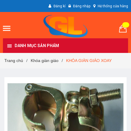
Đăng kí
Đăng nhập
Hệ thống cửa hàng
DANH MỤC SẢN PHẨM
Trang chủ
Khóa giàn giáo
KHÓA GIÀN GIÁO XOAY
/
/