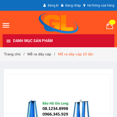
Đăng kí
Đăng nhập
Hệ thống cửa hàng
DANH MỤC SẢN PHẨM
Trang chủ
Mễ ra dây cáp
Mễ ra dây cáp 10 tấn
/
/