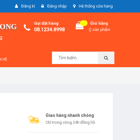
Đăng kí
Đăng nhập
Hệ thống cửa hàng
Gọi đặt hàng:
Giỏ hàng
LONG
08.1234.8998
(
) sản phẩm
ng
N HỆ
Giao hàng nhanh chóng
Chỉ trong vòng 24h đồng hồ