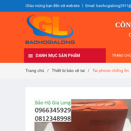
Chào mừng bạn đến với website
Email: baohogialong2911
CÔN
C
DANH MỤC SẢN PHẨM
TRANG CH
Trang chủ
Thiết bị bảo vệ tai
Tai phone chống ồn
/
/