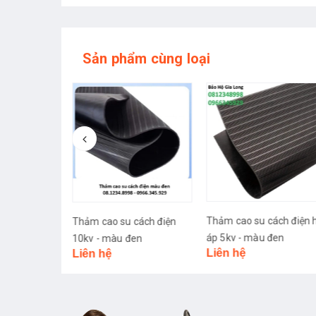
Sản phẩm cùng loại
- 1
Thảm cao su cách điện hạ
 cách điện
Thảm cách điện hạ áp 
áp 5kv - màu đen
đen
1mx0,65m )
Liên hệ
450.000₫
550.000₫