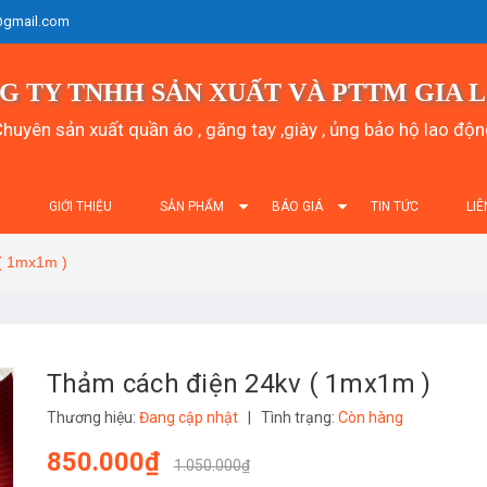
@gmail.com
G TY TNHH SẢN XUẤT VÀ PTTM GIA 
huyên sản xuất quần áo , găng tay ,giày , ủng bảo hộ lao độ
Ủ
GIỚI THIỆU
SẢN PHẨM
BÁO GIÁ
TIN TỨC
LIÊ
( 1mx1m )
Thảm cách điện 24kv ( 1mx1m )
Thương hiệu:
Đang cập nhật
|
Tình trạng:
Còn hàng
850.000₫
1.050.000₫