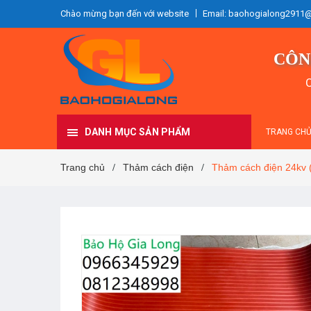
Chào mừng bạn đến với website
Email: baohogialong2911
CÔN
C
DANH MỤC SẢN PHẨM
TRANG CH
Trang chủ
Thảm cách điện
Thảm cách điện 24kv 
/
/