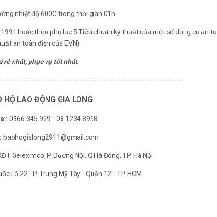
ường nhiệt độ 600C trong thời gian 01h.
 – 1991 hoặc theo phụ lục 5 Tiêu chuẩn kỹ thuật của một số dụng cụ an t
huật an toàn điện của EVN).
 rẻ nhất, phục vụ tốt nhất.
----------------------------------------------------------------------------
 HỘ LAO ĐỘNG GIA LONG
e :
0966.345.929 - 08.1234.8998
:
baohogialong2911@gmail.com
KĐT Geleximco, P. Dương Nội, Q.Hà Đông, TP. Hà Nội
ốc Lộ 22 - P. Trung Mỹ Tây - Quận 12 - TP. HCM