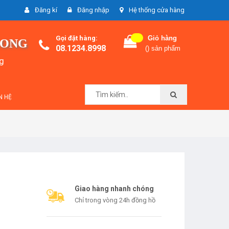
Đăng kí
Đăng nhập
Hệ thống cửa hàng
Gọi đặt hàng:
Giỏ hàng
LONG
08.1234.8998
(
) sản phẩm
ng
N HỆ
Giao hàng nhanh chóng
Chỉ trong vòng 24h đồng hồ