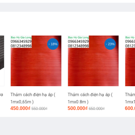
8%
- 23%
- 14%
(
Thảm cách điện hạ áp (
Thảm cách điện hạ áp (
Thả
1mx0.8m )
1mx1m )
1mx
500.000₫
600.000₫
48
650.000₫
700.000₫