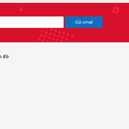
Gửi email
n đồ