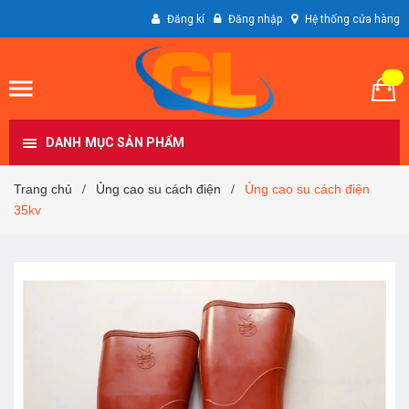
Đăng kí
Đăng nhập
Hệ thống cửa hàng
DANH MỤC SẢN PHẨM
Trang chủ
Ủng cao su cách điện
Ủng cao su cách điện
/
/
35kv