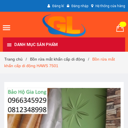
Đăng kí
Đăng nhập
Hệ thống cửa hàng
DANH MỤC SẢN PHẨM
Trang chủ
Bồn rửa mắt khẩn cấp di động
Bồn rửa mắt
/
/
khẩn cấp di động HAWS 7501