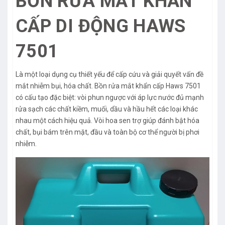
BỒN RỬA MẮT KHẨN
CẤP DI ĐỘNG HAWS
7501
Là một loại dụng cụ thiết yếu để cấp cứu và giải quyết vấn đề
mắt nhiễm bụi, hóa chất. Bồn rửa mắt khẩn cấp Haws 7501
có cấu tạo đặc biệt: vòi phun ngược với áp lực nước đủ mạnh
rửa sạch các chất kiềm, muối, dầu và hầu hết các loại khác
nhau một cách hiệu quả. Vòi hoa sen trợ giúp đánh bật hóa
chất, bụi bám trên mặt, đầu và toàn bộ cơ thể người bị phơi
nhiễm.