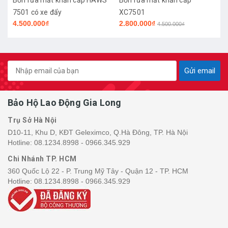
S
Bồn rửa mắt khẩn cấp HAWS
Bồn rửa mắt khẩn cấp
7501 có xe đẩy
XC7501
4.500.000₫
2.800.000₫
4.500.000₫
Gửi email
Bảo Hộ Lao Động Gia Long
Trụ Sở Hà Nội
D10-11, Khu D, KĐT Geleximco, Q.Hà Đông, TP. Hà Nội
Hotline:
08.1234.8998 - 0966.345.929
Chi Nhánh TP. HCM
360 Quốc Lộ 22 - P. Trung Mỹ Tây - Quận 12 - TP. HCM
Hotline:
08.1234.8998 - 0966.345.929