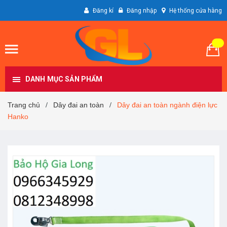
Đăng kí
Đăng nhập
Hệ thống cửa hàng
DANH MỤC SẢN PHẨM
Trang chủ
Dây đai an toàn
Dây đai an toàn ngành điện lực
/
/
Hanko