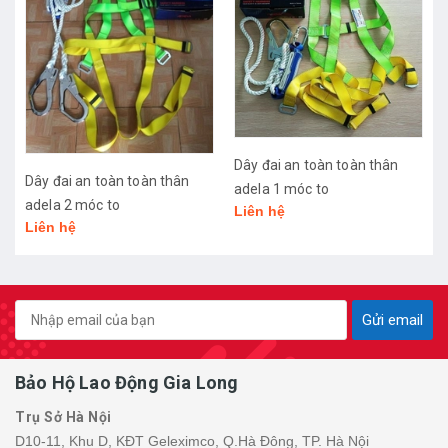
Dây đai an toàn toàn thân
Dâ
Dây đai an toàn toàn thân
adela 1 móc to
mó
adela 2 móc to
Liên hệ
Li
Liên hệ
Gửi email
Bảo Hộ Lao Động Gia Long
Trụ Sở Hà Nội
D10-11, Khu D, KĐT Geleximco, Q.Hà Đông, TP. Hà Nội