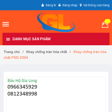
Đăng kí
Đăng nhập
Hệ thống cửa hàng
DANH MỤC SẢN PHẨM
Trang chủ
Khay chống tràn hóa chất
Khay chống tràn hóa
/
/
chất PSD-Z004