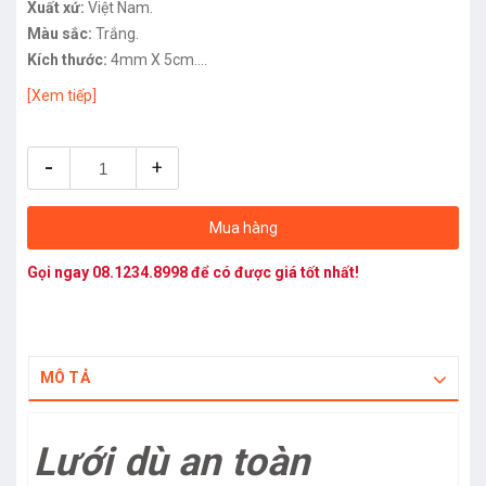
Xuất xứ:
Việt Nam.
Màu sắc:
Trắng.
Kích thước:
4mm X 5cm.
Kích thước mắt lưới:
10cm.
[Xem tiếp]
Chất liệu:
Dù tổng hợp.
-
+
Mua hàng
Gọi ngay
08.1234.8998
để có được giá tốt nhất!
MÔ TẢ
Lưới dù an toàn