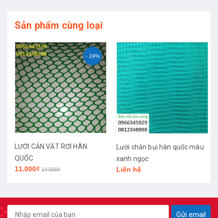
Sản phẩm cùng loại
- 24%
LƯỚI CẢN VẬT RƠI HÀN
Lưới chắn bụi hàn quốc màu
QUỐC
xanh ngọc
11.000₫
Liên hệ
14.500₫
Gửi email