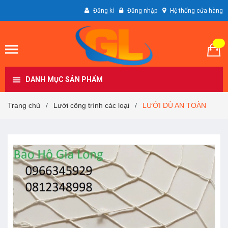
Đăng kí
Đăng nhập
Hệ thống cửa hàng
DANH MỤC SẢN PHẨM
Trang chủ
Lưới công trình các loại
LƯỚI DÙ AN TOÀN
/
/