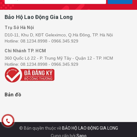
Bảo Hộ Lao Động Gia Long
Trụ Sở Hà Nội
D10-11, Khu D, KĐT Geleximco, Q.Hà Đông, TP. Hà Nội
Hotline:
08.1234.8998 - 0966.345.929
Chi Nhánh TP. HCM
360 Quốc Lộ 22 - P. Trung Mỹ Tây - Quận 12 - TP. HCM
Hotline:
08.1234.8998 - 0966.345.929
Bản đồ
© Bản quyền thuộc về
BẢO HỘ LAO ĐỘNG GIA LONG
Cung cấp bởi
Sapo