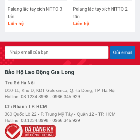
ITTO 3
Palang lắc tay xích NITTO 2
Palang Lắc tay xích NITTO
tấn
tấn
Liên hệ
Liên hệ
Gửi email
Bảo Hộ Lao Động Gia Long
Trụ Sở Hà Nội
D10-11, Khu D, KĐT Geleximco, Q.Hà Đông, TP. Hà Nội
Hotline:
08.1234.8998 - 0966.345.929
Chi Nhánh TP. HCM
360 Quốc Lộ 22 - P. Trung Mỹ Tây - Quận 12 - TP. HCM
Hotline:
08.1234.8998 - 0966.345.929