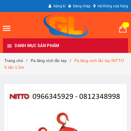
Đăng kí
Đăng nhập
Hệ thống cửa hàng
DANH MỤC SẢN PHẨM
Trang chủ
Pa lăng xích lắc tay
Pa lăng xích lắc tay NITTO
/
/
6 tấn 1.5m