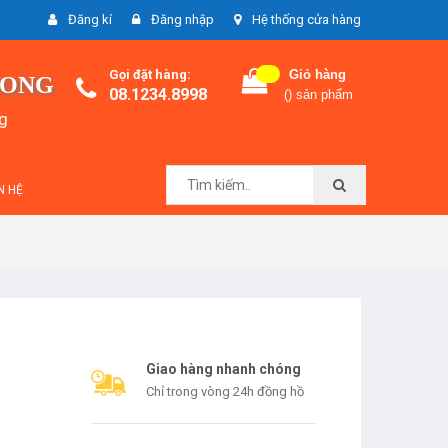
Đăng kí
Đăng nhập
Hệ thống cửa hàng
Gọi đặt hàng:
Giỏ hàng
LONG
08.1234.8998
(
) sản phẩm
ng
N HỆ
Giao hàng nhanh chóng
Chỉ trong vòng 24h đồng hồ