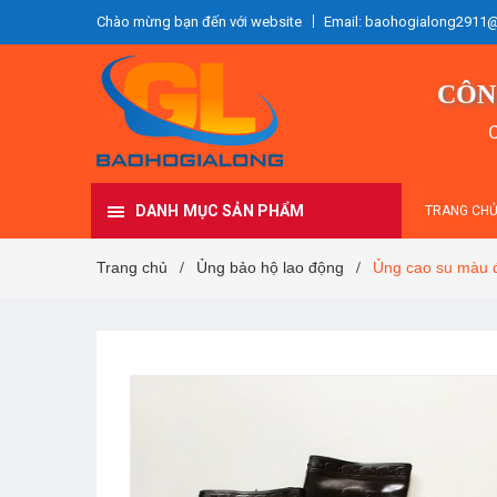
Chào mừng bạn đến với website
Email: baohogialong2911
CÔN
C
DANH MỤC SẢN PHẨM
TRANG CH
Trang chủ
Ủng bảo hộ lao động
Ủng cao su màu 
/
/