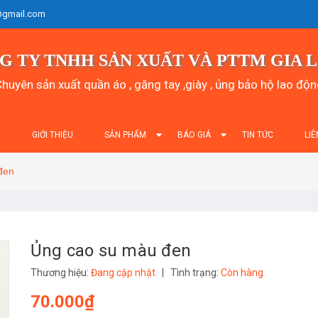
@gmail.com
G TY TNHH SẢN XUẤT VÀ PTTM GIA 
huyên sản xuất quần áo , găng tay ,giày , ủng bảo hộ lao độ
Ủ
GIỚI THIỆU
SẢN PHẨM
BÁO GIÁ
TIN TỨC
LIÊ
đen
Ủng cao su màu đen
Thương hiệu:
Đang cập nhật
|
Tình trạng:
Còn hàng
70.000₫