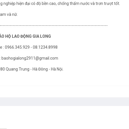
 nghiệp hiện đại có độ bền cao, chống thấm nước và trơn trượt tốt.
nam và nữ.
---------------------------------------------------------------------------
ẢO HỘ LAO ĐỘNG GIA LONG
ne : 0966.345.929 - 08.1234.8998
 : baohogialong2911@gmail.com
 580 Quang Trung - Hà Đông - Hà Nội.