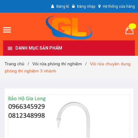
Đăng kí
Đăng nhập
Hệ thống cửa hàng
DANH MỤC SẢN PHẨM
Trang chủ
Vòi rửa phòng thí nghiệm
Vòi rửa chuyên dụng
/
/
phòng thí nghiệm 3 nhánh