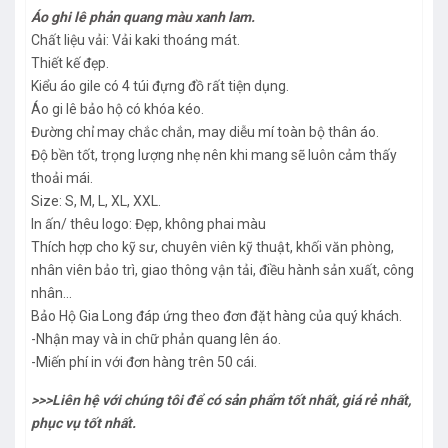
Áo ghi lê phản quang màu xanh lam.
Chất liệu vải: Vải kaki thoáng mát.
Thiết kế đẹp.
Kiểu áo gile có 4 túi đựng đồ rất tiện dụng.
Áo gi lê bảo hộ có khóa kéo.
Đường chỉ may chắc chắn, may diễu mí toàn bộ thân áo.
Độ bền tốt, trọng lượng nhẹ nên khi mang sẽ luôn cảm thấy
thoải mái.
Size: S, M, L, XL, XXL.
In ấn/ thêu logo: Đẹp, không phai màu
Thích hợp cho kỹ sư, chuyên viên kỹ thuật, khối văn phòng,
nhân viên bảo trì, giao thông vận tải, điều hành sản xuất, công
nhân…
Bảo Hộ Gia Long đáp ứng theo đơn đặt hàng của quý khách.
-Nhận may và in chữ phản quang lên áo.
-Miến phí in với đơn hàng trên 50 cái.
>>>Liên hệ với chúng tôi để có sản phẩm tốt nhất, giá rẻ nhất,
phục vụ tốt nhất.