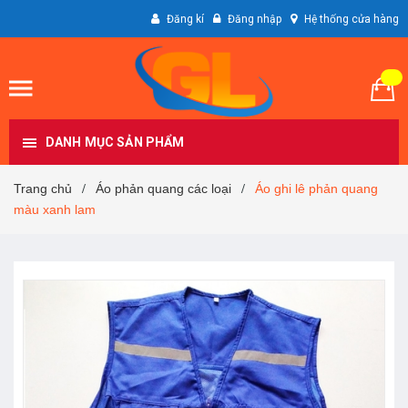
Đăng kí
Đăng nhập
Hệ thống cửa hàng
DANH MỤC SẢN PHẨM
Trang chủ
Áo phản quang các loại
Áo ghi lê phản quang
/
/
màu xanh lam