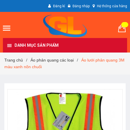
Đăng kí
Đăng nhập
Hệ thống cửa hàng
DANH MỤC SẢN PHẨM
Trang chủ
Áo phản quang các loại
Áo lưới phản quang 3M
/
/
màu xanh nõn chuối