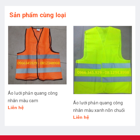
Sản phẩm cùng loại
hản quang công
Áo lưới phản 
 cam
xanh môi trườ
Áo lưới phản quang công
Liên hệ
nhân màu xanh nõn chuối
Liên hệ