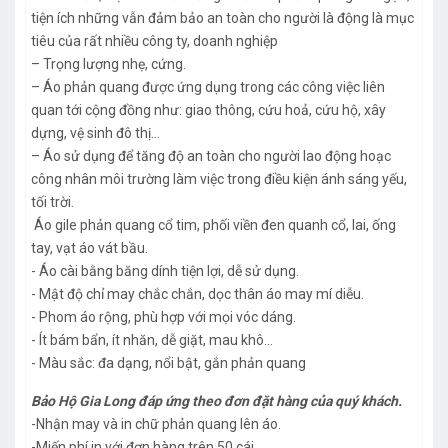
tiện ích những vẫn đảm bảo an toàn cho người là động là mục
tiêu của rất nhiều công ty, doanh nghiệp
– Trọng lượng nhẹ, cứng.
– Áo phản quang được ứng dụng trong các công việc liên
quan tới cộng đồng như: giao thông, cứu hoả, cứu hộ, xây
dựng, vệ sinh đô thị…
– Áo sử dụng để tăng độ an toàn cho người lao động hoạc
công nhân môi trường làm việc trong điều kiện ánh sáng yếu,
tối trời.
Áo gile phản quang cổ tim, phối viền đen quanh cổ, lai, ống
tay, vạt áo vát bầu.
- Áo cài bằng băng dính tiện lợi, dễ sử dụng.
- Mật độ chỉ may chắc chắn, dọc thân áo may mí diễu.
- Phom áo rộng, phù hợp với mọi vóc dáng.
- Ít bám bẩn, ít nhăn, dễ giặt, mau khô...
- Màu sắc: đa dạng, nổi bật, gắn phản quang
Bảo Hộ Gia Long đáp ứng theo đơn đặt hàng của quý khách.
-Nhận may và in chữ phản quang lên áo.
-Miến phí in với đơn hàng trên 50 cái.