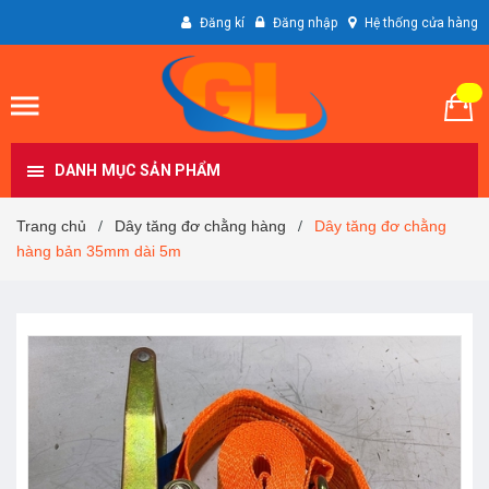
Đăng kí
Đăng nhập
Hệ thống cửa hàng
DANH MỤC SẢN PHẨM
Trang chủ
Dây tăng đơ chằng hàng
Dây tăng đơ chằng
/
/
hàng bản 35mm dài 5m