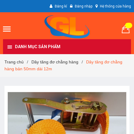
Đăng kí
Đăng nhập
Hệ thống cửa hàng
DANH MỤC SẢN PHẨM
Trang chủ
Dây tăng đơ chằng hàng
Dây tăng đơ chằng
/
/
hàng bản 50mm dài 12m